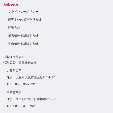
方針/その他
- プライバシーポリシー
- 顧客本位の業務運営方針
- 勧誘方針
- 損害保険推奨販売方針
- 生命保険推奨販売方針
＜取扱代理店＞
代理店名 長興株式会社
大阪営業所
住所：大阪府大阪市西区新町1-1-17
TEL：06-6535-2222
東京営業所
住所：東京都中央区日本橋本町1-2-8
TEL：03-3231-3602