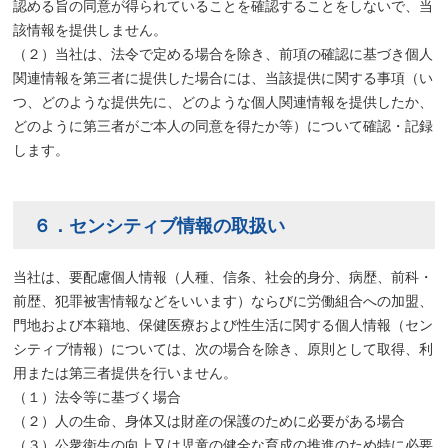
認める旨の同意が得られていることを確認することをしないで、当
該情報を提供しません。
（２）当社は、法令で定める場合を除き、前項の確認に基づき個人
関連情報を第三者に提供した場合には、当該提供に関する事項（い
つ、どのような提供先に、どのような個人関連情報を提供したか、
どのように第三者がご本人の同意を得たか等）について確認・記録
します。
６．センシティブ情報の取扱い
当社は、要配慮個人情報（人種、信条、社会的身分、病歴、前科・
前歴、犯罪被害情報などをいいます）ならびに労働組合への加盟、
門地および本籍地、保健医療および性生活に関する個人情報（セン
シティブ情報）については、次の場合を除き、原則として取得、利
用または第三者提供を行いません。
（１）法令等に基づく場合
（２）人の生命、身体又は財産の保護のために必要がある場合
（３）公衆衛生の向上又は児童の健全な育成の推進のため特に必要