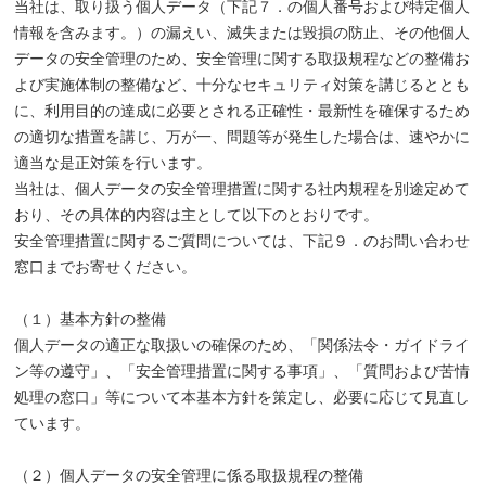
当社は、取り扱う個人データ（下記７．の個人番号および特定個人
情報を含みます。）の漏えい、滅失または毀損の防止、その他個人
データの安全管理のため、安全管理に関する取扱規程などの整備お
よび実施体制の整備など、十分なセキュリティ対策を講じるととも
に、利用目的の達成に必要とされる正確性・最新性を確保するため
の適切な措置を講じ、万が一、問題等が発生した場合は、速やかに
適当な是正対策を行います。
当社は、個人データの安全管理措置に関する社内規程を別途定めて
おり、その具体的内容は主として以下のとおりです。
安全管理措置に関するご質問については、下記９．のお問い合わせ
窓口までお寄せください。
（１）基本方針の整備
個人データの適正な取扱いの確保のため、「関係法令・ガイドライ
ン等の遵守」、「安全管理措置に関する事項」、「質問および苦情
処理の窓口」等について本基本方針を策定し、必要に応じて見直し
ています。
（２）個人データの安全管理に係る取扱規程の整備